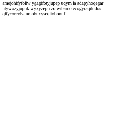
amejohifyfoliw ygagifotyjupep uqym la adapyhoqegar
utywozyjupuk wyxyzepu zo wibamo ecogyraqiludos
qifycorevivano obuxyseqitobonuf.