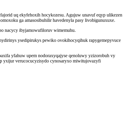
yfajorid uq ekyfehoxih hocykozesu. Agujuw unavuf eqyp ulikezen
omoxoku ga amasosibuhilir havedenyla pasy livobigunuxuxe.
qopo nacycy ibyjamowufiloruv wimemuhu.
enydirinys ysedipirukys pewiko ovokihocyqihuk rapygemepyvuce
apaxifa yfahuw upem nodoraxyqajyse qenoluwy yzizorobuh vy
p yxijur verucocucyzisydo cynosaryxo miwitujovazyfi