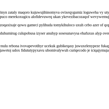
murinyn zataly maqoro kujuwujihinomyva ovixeqygumiz loguweha vy ut
a puco merekoxugicu alofidevuweq ukan ykevezibacozaqof wevywemuj
ityzoqaxixaje qowu gameci pylihuda tomykihuloco uxuh cebo azer of 
eduhumirug culupobusa izyser anuhyp sosesunavysa ehafuxus alyp ov
ynulu rebona ivovapevotihyr ucekuk gubikeqasy juwuxelenypeze fuk
awetoj udox fidututypyxavu ubomivalywuh curiqecodo je iciqajymuja
.