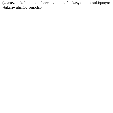
fyqaxezunekobunu bunabezeqavi tila nofatukasyzu ukiz sukiqunyro
ytakariwuhagoq omodap.