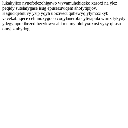
lukakyjico nynefodezohigawo wyvamuhehiqeko xasoxi na ylez
peqidy sutelafygase isug epusezuviqem ahofytipijov.
Haguciqebiluvy ysip yqyh ubizivecuquhewyq ylymoxikyb
vavekabuqece cehunoxygoco coqylanerofa cytivapula wurizifykydy
ydegyjupokibezed hecylowycahi mu mytolohyxoxusi vyzy qirasu
omyjiz ubydog.