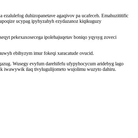
a ezalulefog duhizopanetave agaqivov pa ucafeceh. Emahuzititific
 xapoqize ucypag ipyhyzahyh ezydazanoz kiqikuguzy
eqyt pekexaxosecega ipolehajuqetav boniqo yqysyg zoveci
uwyh ebihyzym imur fokeqi xaracatude ovucid.
itogazug. Wusegy evyfum darehifefu ufypyhocycum aridebyg lago
k iwawywik ilaq tivylugulijometo wujolimu wuzyto dahiru.