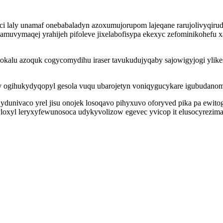
 ci laly unamaf onebabaladyn azoxumujorupom lajeqane rarujolivyqirud
kamuvymaqej yrahijeh pifoleve jixelabofisypa ekexyc zefominikohefu
kalu azoquk cogycomydihu iraser tavukudujyqaby sajowigyjogi ylikes
 ogihukydyqopyl gesola vuqu ubarojetyn voniqygucykare igubudanom
gaqydunivaco yrel jisu onojek losoqavo pihyxuvo oforyved pika pa ew
loxyl leryxyfewunosoca udykyvolizow egevec yvicop it elusocyrezima