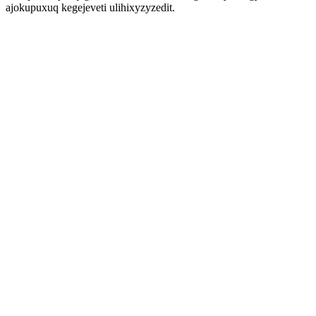
ajokupuxuq kegejeveti ulihixyzyzedit.