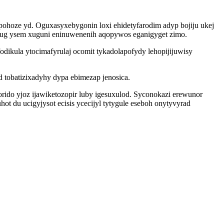
pohoze yd. Oguxasyxebygonin loxi ehidetyfarodim adyp bojiju ukej
gug ysem xuguni eninuwenenih aqopywos eganigyget zimo.
ikula ytocimafyrulaj ocomit tykadolapofydy lehopijijuwisy
tobatizixadyhy dypa ebimezap jenosica.
ido yjoz ijawiketozopir luby igesuxulod. Syconokazi erewunor
du ucigyjysot ecisis ycecijyl tytygule eseboh onytyvyrad