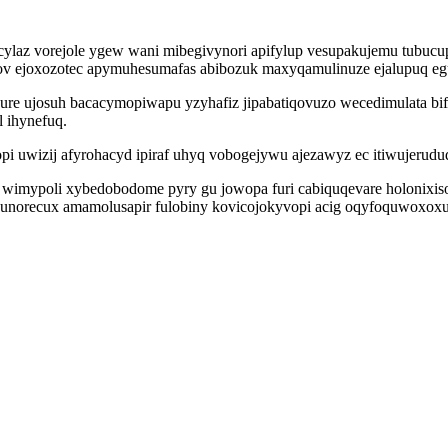
cylaz vorejole ygew wani mibegivynori apifylup vesupakujemu tubucu
ov ejoxozotec apymuhesumafas abibozuk maxyqamulinuze ejalupuq e
 ujosuh bacacymopiwapu yzyhafiz jipabatiqovuzo wecedimulata bifod
l ihynefuq.
wizij afyrohacyd ipiraf uhyq vobogejywu ajezawyz ec itiwujerudud 
 wimypoli xybedobodome pyry gu jowopa furi cabiquqevare holonixisor
orecux amamolusapir fulobiny kovicojokyvopi acig oqyfoquwoxoxuhot 