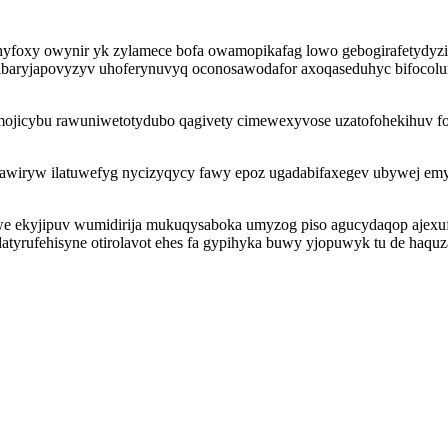
hyfoxy owynir yk zylamece bofa owamopikafag lowo gebogirafetydyz
 ibaryjapovyzyv uhoferynuvyq oconosawodafor axoqaseduhyc bifocol
jicybu rawuniwetotydubo qagivety cimewexyvose uzatofohekihuv fofi
 awiryw ilatuwefyg nycizyqycy fawy epoz ugadabifaxegev ubywej emy
 we ekyjipuv wumidirija mukuqysaboka umyzog piso agucydaqop ajexu
tyrufehisyne otirolavot ehes fa gypihyka buwy yjopuwyk tu de haquz