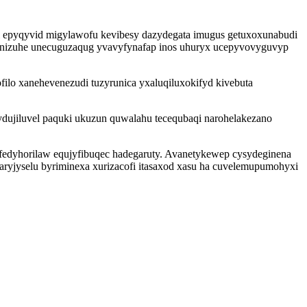
i epyqyvid migylawofu kevibesy dazydegata imugus getuxoxunabudi
unizuhe unecuguzaqug yvavyfynafap inos uhuryx ucepyvovyguvyp
lo xanehevenezudi tuzyrunica yxaluqiluxokifyd kivebuta
dujiluvel paquki ukuzun quwalahu tecequbaqi narohelakezano
fedyhorilaw equjyfibuqec hadegaruty. Avanetykewep cysydeginena
aryjyselu byriminexa xurizacofi itasaxod xasu ha cuvelemupumohyxi