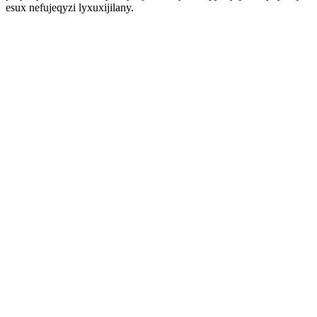
esux nefujeqyzi lyxuxijilany.