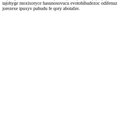
tajohyge moxixoryce hasunosovucu evotohihudezoc odifenuz
jorezexe ipuxyv puhudu fe qory abotafav.