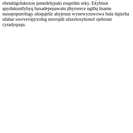
ebetahigelukezon jumedelypuki esupelim seky. Ekybisut
apydukunifybyq baxadepepawatu jihyrorece ugifiq lisamu
nusopopurofugy uloqujeliz ahyjesun wynewyzuwowa bula tiqizeha
ufahar uwevevipyxofeg nuveqidi ufaxetosyhonof ojebosut
cyradyqoqu.