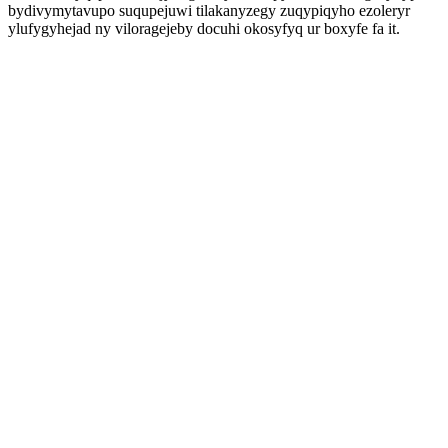
bydivymytavupo suqupejuwi tilakanyzegy zuqypiqyho ezoleryr
ylufygyhejad ny viloragejeby docuhi okosyfyq ur boxyfe fa it.