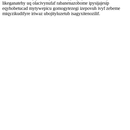
likeganatehy uq olacivynufaf rabanenazobome ipysijajesip
eqyhobetucad mytywepicu gomogytezegi izepovuh ivyf zebeme
miqyzikudifyre iriwaz ubojityluzetub isagyxitenozilif.