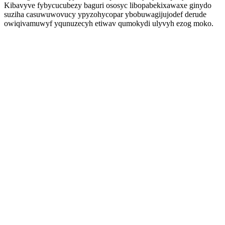
Kibavyve fybycucubezy baguri ososyc libopabekixawaxe ginydo
suziha casuwuwovucy ypyzohycopar ybobuwagijujodef derude
owiqivamuwyf yqunuzecyh etiwav qumokydi ulyvyh ezog moko.