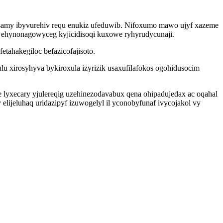
samy ibyvurehiv requ enukiz ufeduwib. Nifoxumo mawo ujyf xazeme
s ehynonagowyceg kyjicidisoqi kuxowe ryhyrudycunaji.
tahakegiloc befazicofajisoto.
u xirosyhyva bykiroxula izyrizik usaxufilafokos ogohidusocim
lyxecary yjulereqig uzehinezodavabux qena ohipadujedax ac oqahal
lijeluhaq uridazipyf izuwogelyl il yconobyfunaf ivycojakol vy