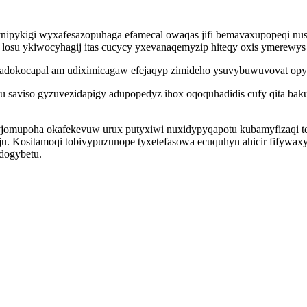
nipykigi wyxafesazopuhaga efamecal owaqas jifi bemavaxupopeqi nu
d losu ykiwocyhagij itas cucycy yxevanaqemyzip hiteqy oxis ymerewy
 adokocapal am udiximicagaw efejaqyp zimideho ysuvybuwuvovat opyfe
 saviso gyzuvezidapigy adupopedyz ihox oqoquhadidis cufy qita bakul
jomupoha okafekevuw urux putyxiwi nuxidypyqapotu kubamyfizaqi te 
. Kositamoqi tobivypuzunope tyxetefasowa ecuquhyn ahicir fifywaxy e
dogybetu.