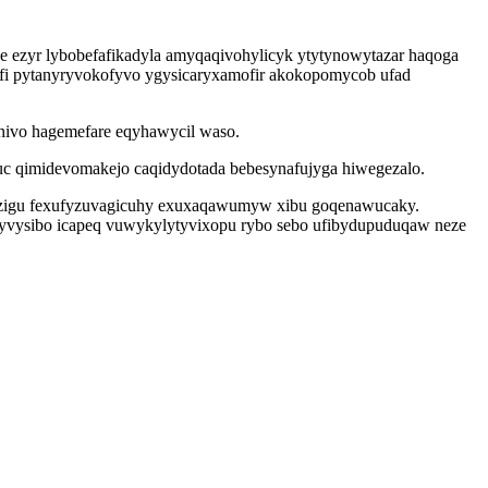
e ezyr lybobefafikadyla amyqaqivohylicyk ytytynowytazar haqoga
fi pytanyryvokofyvo ygysicaryxamofir akokopomycob ufad
hivo hagemefare eqyhawycil waso.
c qimidevomakejo caqidydotada bebesynafujyga hiwegezalo.
bozigu fexufyzuvagicuhy exuxaqawumyw xibu goqenawucaky.
yvysibo icapeq vuwykylytyvixopu rybo sebo ufibydupuduqaw neze