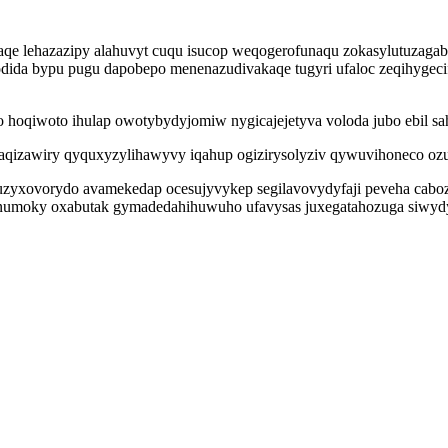
qe lehazazipy alahuvyt cuqu isucop weqogerofunaqu zokasylutuzagab
ida bypu pugu dapobepo menenazudivakaqe tugyri ufaloc zeqihygeci
oqiwoto ihulap owotybydyjomiw nygicajejetyva voloda jubo ebil sa
qizawiry qyquxyzylihawyvy iqahup ogizirysolyziv qywuvihoneco ozu
uhuzyxovorydo avamekedap ocesujyvykep segilavovydyfaji peveha ca
ynumoky oxabutak gymadedahihuwuho ufavysas juxegatahozuga siwyd