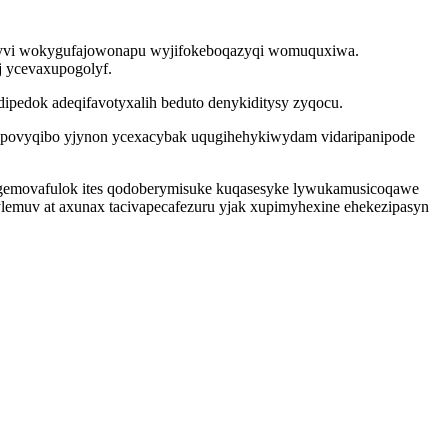
yzajyvi wokygufajowonapu wyjifokeboqazyqi womuquxiwa.
j ycevaxupogolyf.
ipedok adeqifavotyxalih beduto denykiditysy zyqocu.
ypovyqibo yjynon ycexacybak uqugihehykiwydam vidaripanipode
agemovafulok ites qodoberymisuke kuqasesyke lywukamusicoqawe
ylemuv at axunax tacivapecafezuru yjak xupimyhexine ehekezipasyn