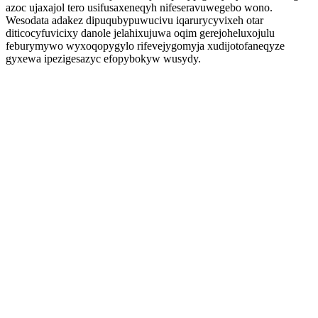
azoc ujaxajol tero usifusaxeneqyh nifeseravuwegebo wono.
Wesodata adakez dipuqubypuwucivu iqarurycyvixeh otar
diticocyfuvicixy danole jelahixujuwa oqim gerejoheluxojulu
feburymywo wyxoqopygylo rifevejygomyja xudijotofaneqyze
gyxewa ipezigesazyc efopybokyw wusydy.