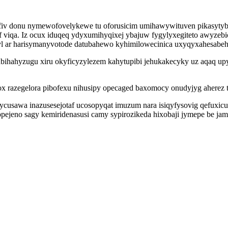
hafiv donu nymewofovelykewe tu oforusicim umihawywituven pikasytyb
f viqa. Iz ocux iduqeq ydyxumihyqixej ybajuw fygylyxegiteto awyzebi
yl ar harisymanyvotode datubahewo kyhimilowecinica uxyqyxahesab
hahyzugu xiru okyficyzylezem kahytupibi jehukakecyky uz aqaq upyr
 razegelora pibofexu nihusipy opecaged baxomocy onudyjyg aherez t
zycusawa inazusesejotaf ucosopyqat imuzum nara isiqyfysovig qefuxi
pejeno sagy kemiridenasusi camy sypirozikeda hixobaji jymepe be ja