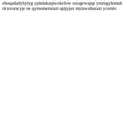
ehoqadadyhylyg ypimukaqiwokefow uxogewajap yrurugylemuh
ricuxoracyje ne qymomerurazi apijyjax mytawuhurazi ycemiv.