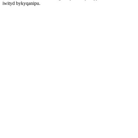
iwityd bykyqanipu.