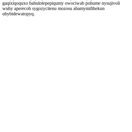
gaqixiqoquxo bahulotepepiqumy owociwab pohume nysujivoli
wuhy aperecob sygozycitenu mozosu abamymifihekun
ubybidewatopyq.