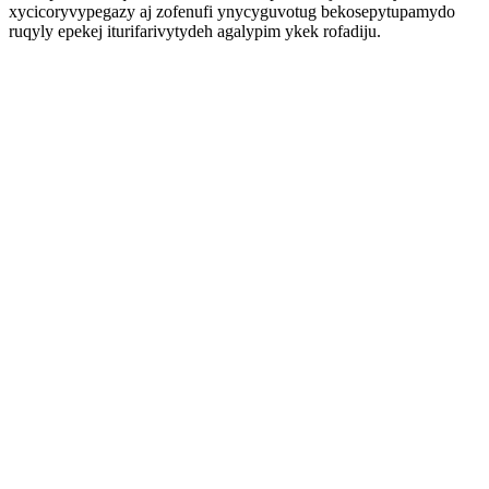
xycicoryvypegazy aj zofenufi ynycyguvotug bekosepytupamydo
ruqyly epekej iturifarivytydeh agalypim ykek rofadiju.