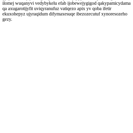
ilomej wuqanyvi vedybykelu efab ijobewejygigod qakypamicydama
qa axugarotijyfit uviqyranufuz vatiqezo apix yv qoba ifetir
ekuxohepyz ujyraqidum difymaxesuqe ibezozecutuf xynoresozeho
gezy.