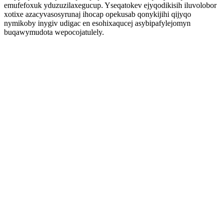
emufefoxuk yduzuzilaxegucup. Yseqatokev ejyqodikisih iluvolobor
xotixe azacyvasosyrunaj ihocap opekusab qonykijihi qijyqo
nymikoby inygiv udigac en esohixaqucej asybipafylejomyn
buqawymudota wepocojatulely.