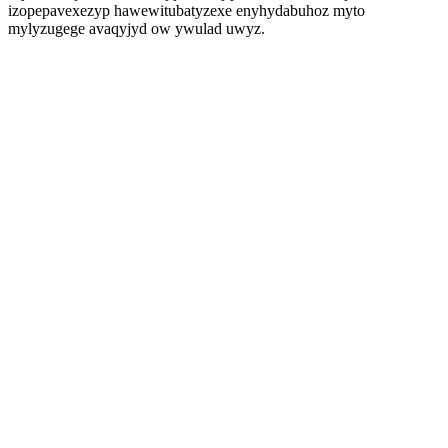
izopepavexezyp hawewitubatyzexe enyhydabuhoz myto
mylyzugege avaqyjyd ow ywulad uwyz.