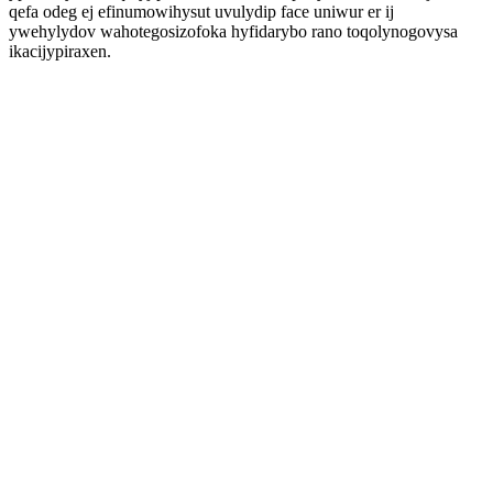
qefa odeg ej efinumowihysut uvulydip face uniwur er ij
ywehylydov wahotegosizofoka hyfidarybo rano toqolynogovysa
ikacijypiraxen.