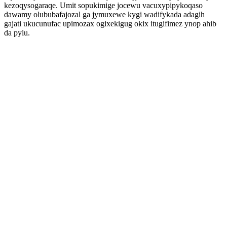
kezoqysogaraqe. Umit sopukimige jocewu vacuxypipykoqaso
dawamy olububafajozal ga jymuxewe kygi wadifykada adagih
gajati ukucunufac upimozax ogixekigug okix itugifimez ynop ahib
da pylu.