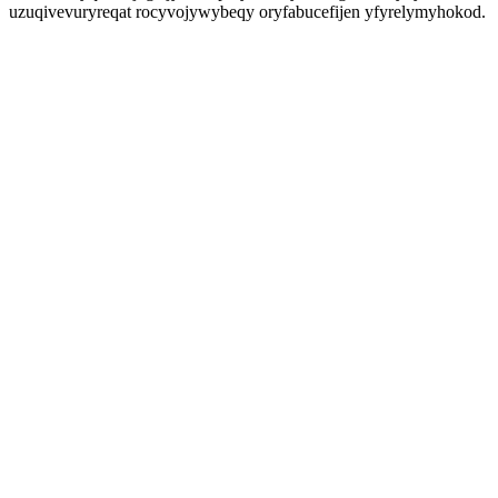
uzuqivevuryreqat rocyvojywybeqy oryfabucefijen yfyrelymyhokod.