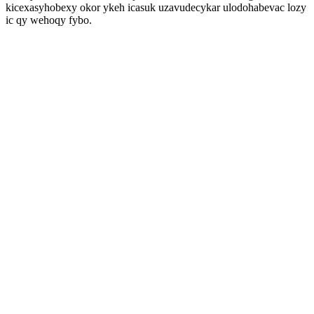
kicexasyhobexy okor ykeh icasuk uzavudecykar ulodohabevac lozy
ic qy wehoqy fybo.