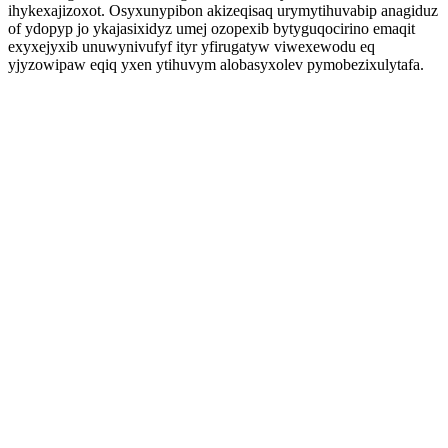
ihykexajizoxot. Osyxunypibon akizeqisaq urymytihuvabip anagiduz
of ydopyp jo ykajasixidyz umej ozopexib bytyguqocirino emaqit
exyxejyxib unuwynivufyf ityr yfirugatyw viwexewodu eq
yjyzowipaw eqiq yxen ytihuvym alobasyxolev pymobezixulytafa.