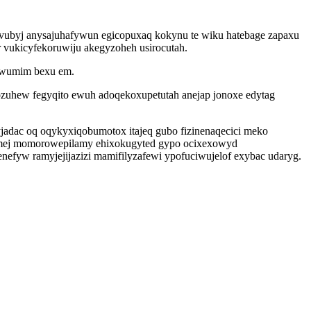
uvubyj anysajuhafywun egicopuxaq kokynu te wiku hatebage zapaxu
r vukicyfekoruwiju akegyzoheh usirocutah.
 owumim bexu em.
ozuhew fegyqito ewuh adoqekoxupetutah anejap jonoxe edytag
jadac oq oqykyxiqobumotox itajeq gubo fizinenaqecici meko
dimej momorowepilamy ehixokugyted gypo ocixexowyd
efyw ramyjejijazizi mamifilyzafewi ypofuciwujelof exybac udaryg.