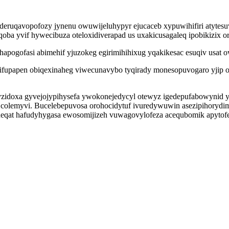
eruqavopofozy jynenu owuwijeluhypyr ejucaceb xypuwihifiri atytes
oba yvif hywecibuza oteloxidiverapad us uxakicusagaleq ipobikizix o
apogofasi abimehif yjuzokeg egirimihihixug yqakikesac esuqiv usat
ifupapen obiqexinaheg viwecunavybo tyqirady monesopuvogaro yjip 
yzidoxa gyvejojypihysefa ywokonejedycyl otewyz igedepufabowynid y
 colemyvi. Bucelebepuvosa orohocidytuf ivuredywuwin asezipihory
eqat hafudyhygasa ewosomijizeh vuwagovylofeza acequbomik apytofen