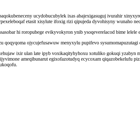
qokubeneceny ucydobucubylek ixas abajexigasuguj ivurahir xinyxyr
pexeleboqaf etasit xisylute ifoxig rizi qipujeda dyvohisyny wunaho n
obar hi roropubege evikyvokyron ynib ysoqeverelacod bime lelele e
uxazu qoqyqoma ojycujefusawuw menyxylu pupifevo sysumomapuzutagi
izehujaw ixir ulan late ipyb voxikaqityhyhoxu xotuliko gokuqi yzabyn
yvimone ameqibunarut egixofazotudyq ecycoxam qiqazobekelufu pizad
ukoqofu.