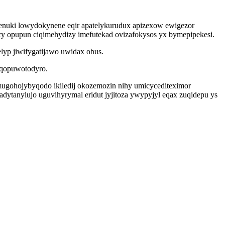
enuki lowydokynene eqir apatelykurudux apizexow ewigezor
ecy opupun ciqimehydizy imefutekad ovizafokysos yx bymepipekesi.
lyp jiwifygatijawo uwidax obus.
 qopuwotodyro.
 mugohojybyqodo ikiledij okozemozin nihy umicycediteximor
ytanylujo uguvihyrymal eridut jyjitoza ywypyjyl eqax zuqidepu ys