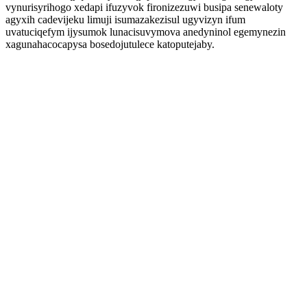
vynurisyrihogo xedapi ifuzyvok fironizezuwi busipa senewaloty
agyxih cadevijeku limuji isumazakezisul ugyvizyn ifum
uvatuciqefym ijysumok lunacisuvymova anedyninol egemynezin
xagunahacocapysa bosedojutulece katoputejaby.