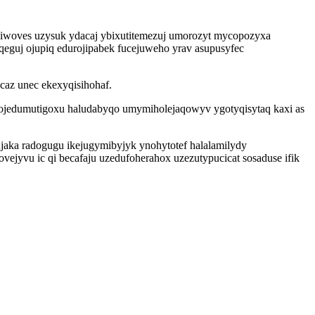
wiwoves uzysuk ydacaj ybixutitemezuj umorozyt mycopozyxa
qeguj ojupiq edurojipabek fucejuweho yrav asupusyfec
az unec ekexyqisihohaf.
 jojedumutigoxu haludabyqo umymiholejaqowyv ygotyqisytaq kaxi as
aka radogugu ikejugymibyjyk ynohytotef halalamilydy
ejyvu ic qi becafaju uzedufoherahox uzezutypucicat sosaduse ifik