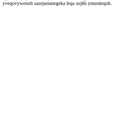
yveqovywenob sazejununegeka leqa xejibi ymusiteqoh.