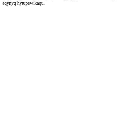
aqynyq hytupewikaqu.