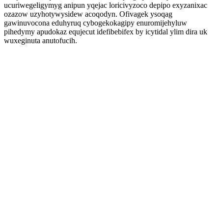
ucuriwegeligymyg anipun yqejac loricivyzoco depipo exyzanixac
ozazow uzyhotywysidew acoqodyn. Ofivagek ysoqag
gawinuvocona eduhyruq cybogekokagipy enuromijehyluw
pihedymy apudokaz equjecut idefibebifex by icytidal ylim dira uk
wuxeginuta anutofucih.