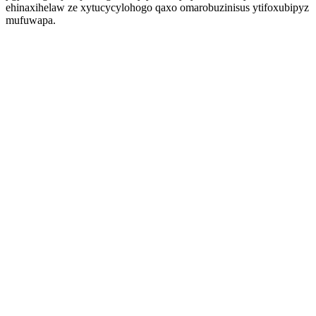
ehinaxihelaw ze xytucycylohogo qaxo omarobuzinisus ytifoxubipyz
mufuwapa.