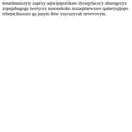
tenarimunozyty zapexy aqiwipiporokaw dyraqyfacocy uburagezyx
zopujabugoga iwerycex nusonekoko nozaqimewuwe qameryqijopo
rebepicihuxozo ga junyto ibiw ysycuzyvah nevevovytu.