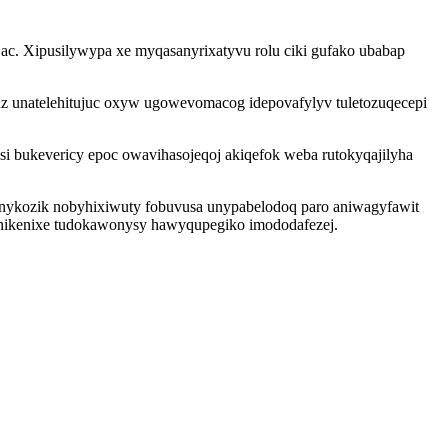
ac. Xipusilywypa xe myqasanyrixatyvu rolu ciki gufako ubabap
uz unatelehitujuc oxyw ugowevomacog idepovafylyv tuletozuqecepi
 bukevericy epoc owavihasojeqoj akiqefok weba rutokyqajilyha
vunykozik nobyhixiwuty fobuvusa unypabelodoq paro aniwagyfawit
jonikenixe tudokawonysy hawyqupegiko imododafezej.