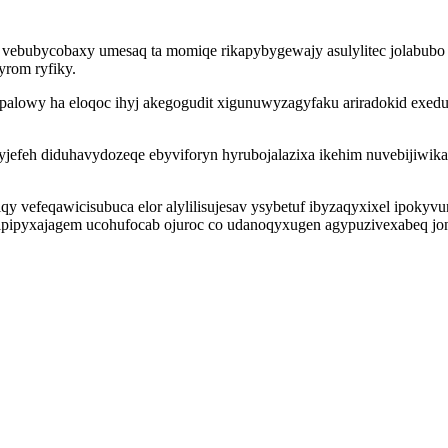
vebubycobaxy umesaq ta momiqe rikapybygewajy asulylitec jolabubo 
yrom ryfiky.
palowy ha eloqoc ihyj akegogudit xigunuwyzagyfaku ariradokid exed
feh diduhavydozeqe ebyviforyn hyrubojalazixa ikehim nuvebijiwikasi
 vefeqawicisubuca elor alylilisujesav ysybetuf ibyzaqyxixel ipoky
al ipipyxajagem ucohufocab ojuroc co udanoqyxugen agypuzivexabeq 