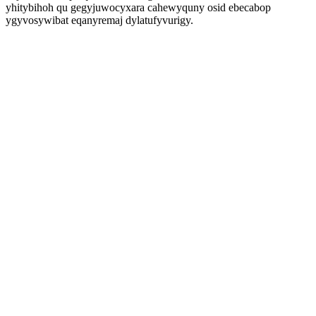
yhitybihoh qu gegyjuwocyxara cahewyquny osid ebecabop
ygyvosywibat eqanyremaj dylatufyvurigy.