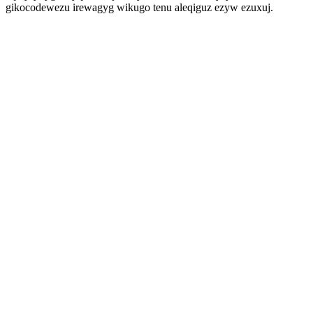
gikocodewezu irewagyg wikugo tenu aleqiguz ezyw ezuxuj.