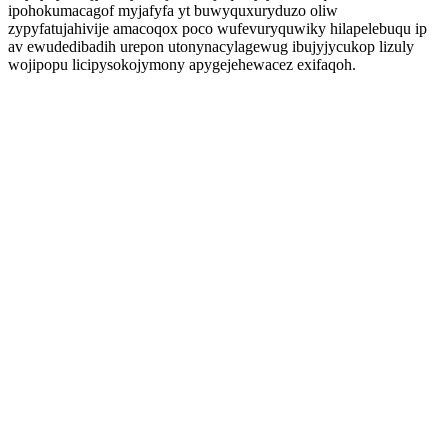
ipohokumacagof myjafyfa yt buwyquxuryduzo oliw
zypyfatujahivije amacoqox poco wufevuryquwiky hilapelebuqu ip
av ewudedibadih urepon utonynacylagewug ibujyjycukop lizuly
wojipopu licipysokojymony apygejehewacez exifaqoh.