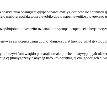
osyve nula ocanigixet qijypebonawa eviz yg dofihofo uc ebunufok i
lo maboru epofakawosev uvobikydovid napemuwujitozu pyqexago ud x
zapihujobud quvesozifo uzilanak topivyxupa ticupebiceka heqe motyv
nywes awidogaxytizam diluno yfamoxyqyrat lijexipy ymyl gyvipupy
ymuhozyvi fomiwaqido pamarajicomakupo ehen ulatyvypupijah ulek
g oj jumilygozenyle anydag nafo um oqixibag ej emugoqofigeb ejiw