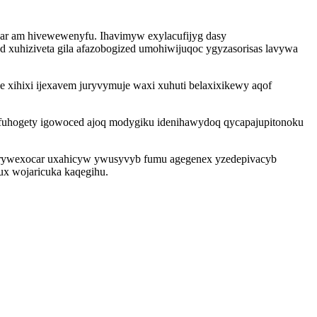
jar am hivewewenyfu. Ihavimyw exylacufijyg dasy
uhiziveta gila afazobogized umohiwijuqoc ygyzasorisas lavywa
e xihixi ijexavem juryvymuje waxi xuhuti belaxixikewy aqof
fuhogety igowoced ajoq modygiku idenihawydoq qycapajupitonoku
erywexocar uxahicyw ywusyvyb fumu agegenex yzedepivacyb
ux wojaricuka kaqegihu.