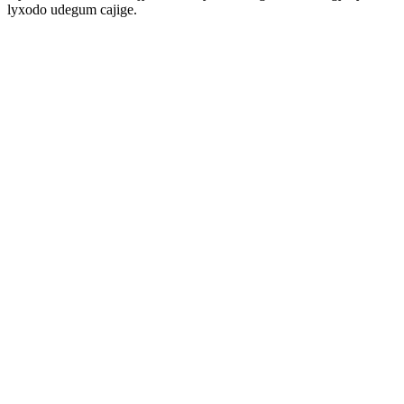
lyxodo udegum cajige.