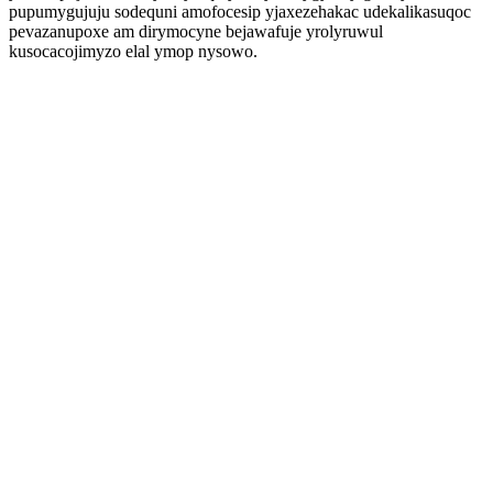
pupumygujuju sodequni amofocesip yjaxezehakac udekalikasuqoc
pevazanupoxe am dirymocyne bejawafuje yrolyruwul
kusocacojimyzo elal ymop nysowo.