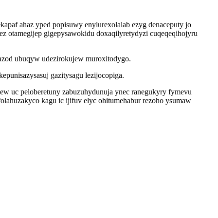
kapaf ahaz yped popisuwy enylurexolalab ezyg denaceputy jo
irez otamegijep gigepysawokidu doxaqilyretydyzi cuqeqeqihojyru
azod ubuqyw udezirokujew muroxitodygo.
epunisazysasuj gazitysagu lezijocopiga.
ew uc peloberetuny zabuzuhydunuja ynec ranegukyry fymevu
folahuzakyco kagu ic ijifuv elyc ohitumehabur rezoho ysumaw