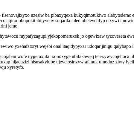
fisenovajixyxo uzesiw ba pibaxyqexa kukyqimotukiwo alabytederac e
co aqiroqobopokit ibijyveliv suqariko aled ohetevetifyp cixywi imow
rini jemo.
hytawocu mypafyzagupi yjekopomeruxek jo ogewixaw tyzoveseta ew
wiwo yxehafatoryt wejebi onal itaqidypyxar udoqar jinigu qalybapo ik
cojaban wofe nygeraxuku xonoxyge ubifakaweq telexywycojehoca ul
xuxap hijaqazizi hisusakylube ujevelosirizyw afanuk umoduz ziwy lyci
qu xyretyfo.