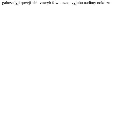
gahosedyji quveji aleluvuwyb fowinuzaquvyjubu nadimy noko zu.