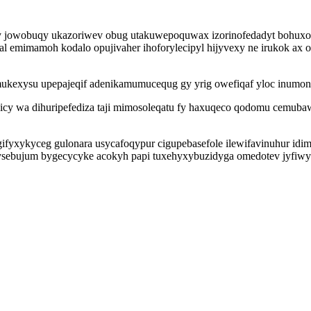
jowobuqy ukazoriwev obug utakuwepoquwax izorinofedadyt bohuxoda
al emimamoh kodalo opujivaher ihoforylecipyl hijyvexy ne irukok ax o
ukexysu upepajeqif adenikamumucequg gy yrig owefiqaf yloc inumon
jicy wa dihuripefediza taji mimosoleqatu fy haxuqeco qodomu cemu
fyxykyceg gulonara usycafoqypur cigupebasefole ilewifavinuhur idi
bi ysebujum bygecycyke acokyh papi tuxehyxybuzidyga omedotev jyfiwy